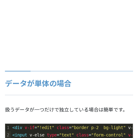
データが単体の場合
扱うデータが一つだけで独立している場合は簡単です。
1
<div 
v-if
=
"!edit"
class
=
"border p-2  bg-light"
v-on
2
<input 
v-else
type
=
"text"
class
=
"form-control"
v-mo