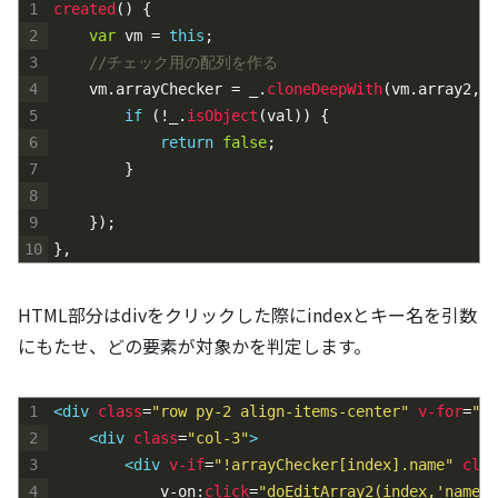
1
created
(
)
{
2
var
vm
=
this
;
3
//チェック用の配列を作る
4
vm
.
arrayChecker
=
_
.
cloneDeepWith
(
vm
.
array2
,
f
5
if
(
!
_
.
isObject
(
val
)
)
{
6
return
false
;
7
}
8
9
}
)
;
10
}
,
HTML部分はdivをクリックした際にindexとキー名を引数
にもたせ、どの要素が対象かを判定します。
1
<div 
class
=
"row py-2 align-items-center"
v-for
=
"(i
2
<div 
class
=
"col-3"
>
3
<div 
v-if
=
"!arrayChecker[index].name"
clas
4
v-on
:
click
=
"doEditArray2(index,'name')