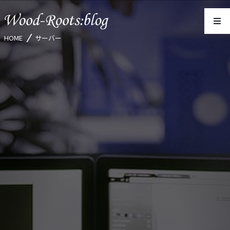
HOME
サーバー