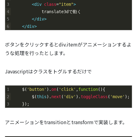
3
<div 
class
=
"item"
>
4
			translate3dで動く
5
</div>
6
</div>
ボタンをクリックするとdiv.itemがアニメーションするよ
うな処理を行ったとします。
Javascriptはクラスをトグルするだけで
1
$
(
'button'
)
.
on
(
'click'
,
function
(
)
{
2
$
(
this
)
.
next
(
'div'
)
.
toggleClass
(
'move'
)
;
3
}
)
;
アニメーションをtransitionとtransformで実装します。