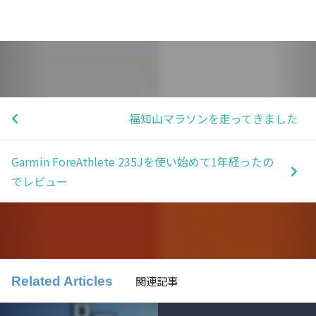
福知山マラソンを走ってきました
Garmin ForeAthlete 235Jを使い始めて1年経ったの
でレビュー
関連記事
Related Articles