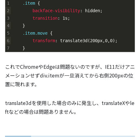
1
.item 
{
2
backface-visibility
:
hidden
;
3
transition
:
1s
;
4
}
5
.item.move 
{
6
transform
:
translate3d
(
200px,0,0
)
;
7
}
これでChromeやEdgeは問題ないのですが、IE11だけアニ
メーションせずdiv.itemが一旦消えてから右側200pxの位
置に現れます。
translate3dを使用した場合のみに発生し、translateXやle
ftなどの場合は問題ありません。