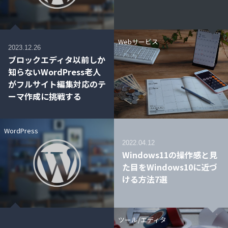
Webサービス
2023.12.26
ブロックエディタ以前しか
知らないWordPress老人
がフルサイト編集対応のテ
ーマ作成に挑戦する
WordPress
2022.04.12
Windows11の操作感と見
た目をWindows10に近づ
ける方法7選
ツール/エディタ