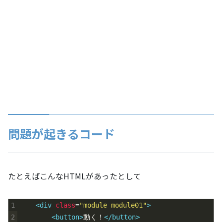
問題が起きるコード
たとえばこんなHTMLがあったとして
1
<div 
class
=
"module module01"
>
2
<button>
動く！
</button>