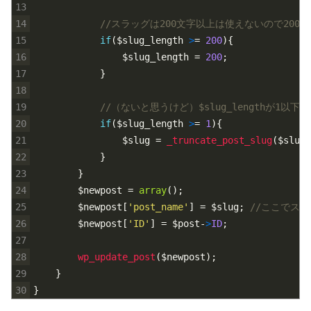
13
14
//スラッグは200文字以上は使えないので200
15
if
(
$slug_length
>
=
200
)
{
16
$slug_length
=
200
;
17
}
18
19
//（ないと思うけど）$slug_lengthが1以
20
if
(
$slug_length
>
=
1
)
{
21
$slug
=
_truncate_post_slug
(
$slug
,
22
}
23
}
24
$newpost
=
array
(
)
;
25
$newpost
[
'post_name'
]
=
$slug
;
//ここでス
26
$newpost
[
'ID'
]
=
$post
-
>
ID
;
27
28
wp_update_post
(
$newpost
)
;
29
}
30
}