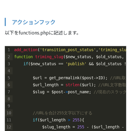
アクションフック
以下をfunctions.phpに記述します。
1
add_action
(
'transition_post_status'
,
'triming_slug'
2
function
triming_slug
(
$new_status
,
$old_status
,
$p
3
if
(
$new_status
==
'publish'
&& $old_status != 
4
5
		$url = get_permalink($post->ID);
//URL取得
6
$url_length
=
strlen
(
$url
)
;
//URL文字数取得
7
$slug
=
$post
-
>
post_name
;
//現在のスラッグ
8
9
10
//URLを合計255文字以下にする
11
if
(
$url_length
>
255
)
{
12
$slug_length
=
255
-
(
$url_length
-
st