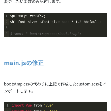
変更したい変数のみ記述します。
1
$primary
:
#c43f52
;
2
$h1-font-size
:
$font-size-base
*
1.2
!
default
;
3
4
@import "~bootstrap/scss/bootstrap";
main.jsの修正
bootstrap.cssの代わりに上記で作成したcustom.scssをイ
ンポートします。
1
import 
Vue 
from
'vue'