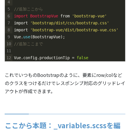
4
5
//追加ここから
6
import 
BootstrapVue 
from
'bootstrap-vue'
7
import
'bootstrap/dist/css/bootstrap.css'
8
import
'bootstrap-vue/dist/bootstrap-vue.css'
9
Vue
.
use
(
BootstrapVue
)
;
10
//追加ここまで
11
12
Vue
.
config
.
productionTip
=
false
これでいつものBootstrapのように、要素にrow/colなど
のクラスをつけるだけでレスポンシブ対応のグリッドレイ
アウトが作成できます。
ここから本題：_variables.scssを編