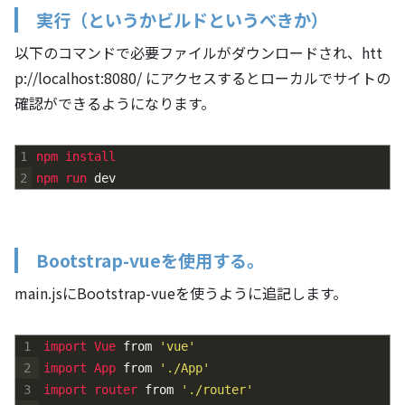
実行（というかビルドというべきか）
以下のコマンドで必要ファイルがダウンロードされ、htt
p://localhost:8080/ にアクセスするとローカルでサイトの
確認ができるようになります。
1
npm 
install
2
npm 
run 
dev
Bootstrap-vueを使用する。
main.jsにBootstrap-vueを使うように追記します。
1
import 
Vue 
from
'vue'
2
import 
App 
from
'./App'
3
import 
router 
from
'./router'