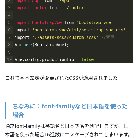
2
import 
App 
from
'./App'
3
import 
router 
from
'./router'
4
5
import 
BootstrapVue 
from
'bootstrap-vue'
6
import
'bootstrap-vue/dist/bootstrap-vue.css'
7
import
'./assets/scss/custom.scss'
//変更
8
Vue
.
use
(
BootstrapVue
)
;
9
10
Vue
.
config
.
productionTip
=
false
これで基本設定が変更されたCSSが適用されました！
ちなみに：font-familyなど日本語を使った
場合
通常font-familyは英語名と日本語名を列記しますが、日
本語を使った場合16進数にエスケープされてしまいます。