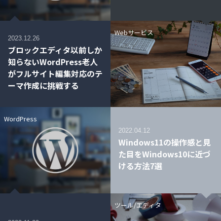
Webサービス
2023.12.26
ブロックエディタ以前しか
知らないWordPress老人
がフルサイト編集対応のテ
ーマ作成に挑戦する
WordPress
2022.04.12
Windows11の操作感と見
た目をWindows10に近づ
ける方法7選
ツール/エディタ