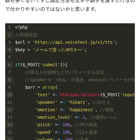
で分かりやすいのではないかと思います。
1
<?php
2
//初期設定
3
$url
=
'https://api.voicetext.jp/v1/tts'
;
4
$key
=
'メールで貰ったAPIキー'
;
5
6
if
(
$_POST
[
'submit'
]
)
{
7
//喋る人や感情などのパラメータを設定
8
//speakerが「show」の場合、emotionパラメータが
9
$arr
=
array
(
10
'text'
=
>
htmlspecialchars
(
$_POST
[
'input_t
11
'speaker'
=
>
'hikari'
,
//話す人
12
'emotion'
=
>
'happiness'
,
//感情
13
'emotion_level'
=
>
1
,
//感情レベル
14
'pitch'
=
>
100
,
//声の高低
15
'speed'
=
>
100
,
//話す速度
16
'valume'
=
>
100
//音量