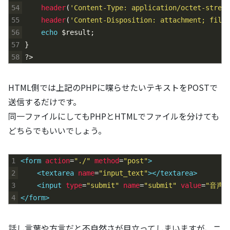
54
header
(
'Content-Type: application/octet-stream
55
header
(
'Content-Disposition: attachment; filen
56
echo
$result
;
57
}
58
?>
HTML側では上記のPHPに喋らせたいテキストをPOSTで
送信するだけです。
同一ファイルにしてもPHPとHTMLでファイルを分けても
どちらでもいいでしょう。
1
<form 
action
=
"./"
method
=
"post"
>
2
<textarea 
name
=
"input_text"
>
</textarea>
3
<input 
type
=
"submit"
name
=
"submit"
value
=
"音声
4
</form>
話し言葉や方言だと不自然さが目立ってしまいますが、ニ