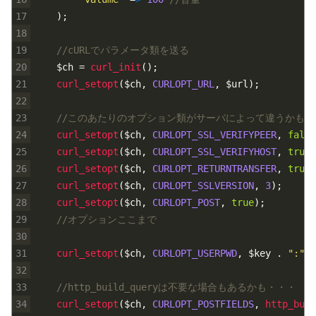
17
)
;
18
19
//cURLでパラメータ類を送る
20
$ch
=
curl_init
(
)
;
21
curl_setopt
(
$ch
,
CURLOPT_URL
,
$url
)
;
22
23
//このあたりのオプション類がサーバによって違うかも・
24
curl_setopt
(
$ch
,
CURLOPT_SSL_VERIFYPEER
,
false
25
curl_setopt
(
$ch
,
CURLOPT_SSL_VERIFYHOST
,
true
)
26
curl_setopt
(
$ch
,
CURLOPT_RETURNTRANSFER
,
true
)
27
curl_setopt
(
$ch
,
CURLOPT_SSLVERSION
,
3
)
;
28
curl_setopt
(
$ch
,
CURLOPT_POST
,
true
)
;
29
//オプションここまで
30
31
curl_setopt
(
$ch
,
CURLOPT_USERPWD
,
$key
.
":"
)
;
32
33
//http_build_queryは不要な場合もあるかも・・・
34
curl_setopt
(
$ch
,
CURLOPT_POSTFIELDS
,
http_buil