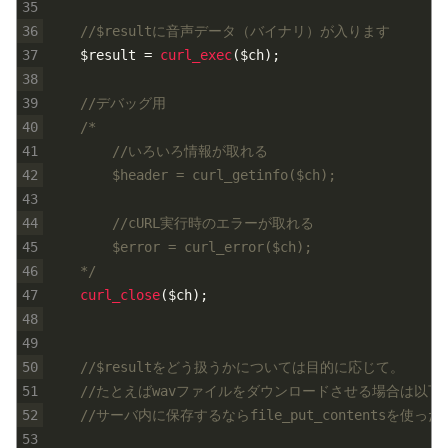
35
36
//$resultに音声データ（バイナリ）が入ります
37
$result
=
curl_exec
(
$ch
)
;
38
39
//デバッグ用
40
/*
41
		//いろいろ情報が取れる
42
		$header = curl_getinfo($ch);
43
44
		//cURL実行時のエラーが取れる
45
		$error = curl_error($ch);
46
	*/
47
curl_close
(
$ch
)
;
48
49
50
//$resultをどう扱うかについては目的に応じて。
51
//たとえばwavファイルをダウンロードさせる場合は以
52
//サーバ内に保存するならfile_put_contentsを使
53