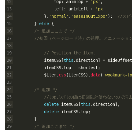
12
top
:
animTop
+
'px'
,
13
left
:
animLeft
+
'px'
14
}
,
'normal'
,
'easeInOutExpo'
)
;
//スピ
15
}
else
{
16
/* 追加ここまで */
17
//初回（ページロード時）の処理。アニメーション
18
19
// Position the item.
20
itemCSS
[
this
.
direction
]
=
sideOffset
;
21
itemCSS
.
top
=
shortest
;
22
$
item
.
css
(
itemCSS
)
.
data
(
'wookmark-top'
23
24
/* 追加 */
25
//top,leftの値は初回以外使わないので消去。
26
delete
itemCSS
[
this
.
direction
]
;
27
delete
itemCSS
.
top
;
28
}
29
/* 追加ここまで */