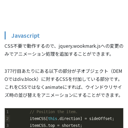
Javascript
CSS不要で動作するので、jquery.wookmark.jsへの変更の
みでアニメーション処理を追加することができます。
377行目あたりにある以下の部分が子オブジェクト（DEM
Oではdiv.block）に対するCSSを付加している部分です。
これをCSSではなくanimateにすれば、ウインドウリサイ
ズ時の並び替えをアニメーションにすることができます。
1
// Position the item.
2
itemCSS
[
this
.
direction
]
=
sideOffset
;
3
itemCSS
.
top
=
shortest
;