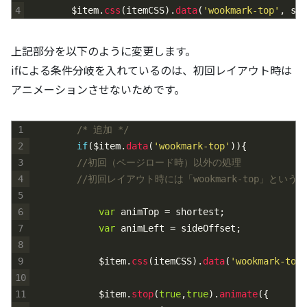
4
$
item
.
css
(
itemCSS
)
.
data
(
'wookmark-top'
,
sho
上記部分を以下のように変更します。
ifによる条件分岐を入れているのは、初回レイアウト時は
アニメーションさせないためです。
1
/* 追加 */
2
if
(
$
item
.
data
(
'wookmark-top'
)
)
{
3
//初回（ページロード時）以外の処理
4
//初回レイアウト時には「wookmark-top」とい
5
6
var
animTop
=
shortest
;
7
var
animLeft
=
sideOffset
;
8
9
$
item
.
css
(
itemCSS
)
.
data
(
'wookmark-top'
10
11
$
item
.
stop
(
true
,
true
)
.
animate
(
{