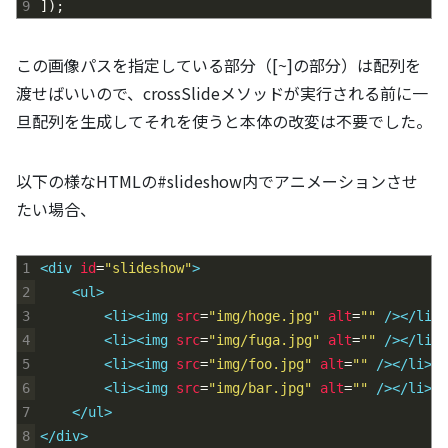
9
]
)
;
この画像パスを指定している部分（[~]の部分）は配列を
渡せばいいので、crossSlideメソッドが実行される前に一
旦配列を生成してそれを使うと本体の改変は不要でした。
以下の様なHTMLの#slideshow内でアニメーションさせ
たい場合、
1
<div 
id
=
"slideshow"
>
2
<ul>
3
<li>
<img 
src
=
"img/hoge.jpg"
alt
=
""
 />
</li>
4
<li>
<img 
src
=
"img/fuga.jpg"
alt
=
""
 />
</li>
5
<li>
<img 
src
=
"img/foo.jpg"
alt
=
""
 />
</li>
6
<li>
<img 
src
=
"img/bar.jpg"
alt
=
""
 />
</li>
7
</ul>
8
</div>