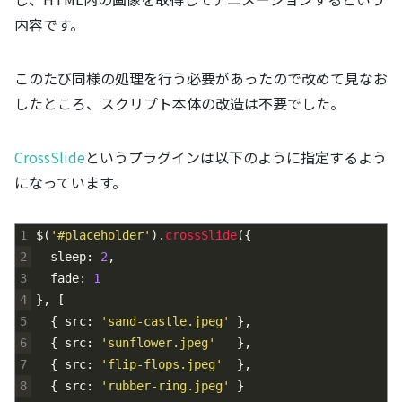
内容です。
このたび同様の処理を行う必要があったので改めて見なお
したところ、スクリプト本体の改造は不要でした。
CrossSlide
というプラグインは以下のように指定するよう
になっています。
1
$
(
'#placeholder'
)
.
crossSlide
(
{
2
sleep
:
2
,
3
fade
:
1
4
}
,
[
5
{
src
:
'sand-castle.jpeg'
}
,
6
{
src
:
'sunflower.jpeg'
}
,
7
{
src
:
'flip-flops.jpeg'
}
,
8
{
src
:
'rubber-ring.jpeg'
}