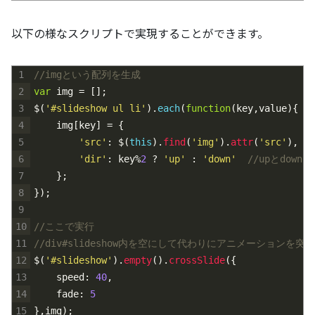
以下の様なスクリプトで実現することができます。
1
//imgという配列を生成
2
var
img
=
[
]
;
3
$
(
'#slideshow ul li'
)
.
each
(
function
(
key
,
value
)
{
4
img
[
key
]
=
{
5
'src'
:
$
(
this
)
.
find
(
'img'
)
.
attr
(
'src'
)
,
6
'dir'
:
key
%
2
?
'up'
:
'down'
//upとdo
7
}
;
8
}
)
;
9
10
//ここで実行
11
//div#slideshow内を空にして代わりにアニメーションを
12
$
(
'#slideshow'
)
.
empty
(
)
.
crossSlide
(
{
13
speed
:
40
,
14
fade
:
5
15
}
,
img
)
;