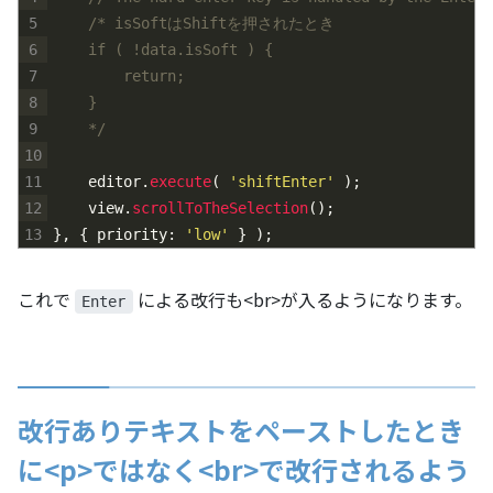
5
/* isSoftはShiftを押されたとき
6
	if ( !data.isSoft ) {
7
		return;
8
	}
9
	*/
10
11
editor
.
execute
(
'shiftEnter'
)
;
12
view
.
scrollToTheSelection
(
)
;
13
}
,
{
priority
:
'low'
}
)
;
これで
による改行も<br>が入るようになります。
Enter
改行ありテキストをペーストしたとき
に<p>ではなく<br>で改行されるよう