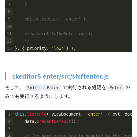
7
	}
8
9
	editor.execute( 'enter' );
10
11
	view.scrollToTheSelection();
12
	*/
13
}
,
{
priority
:
'low'
}
)
;
ckeditor5-enter/src/shiftenter.js
そして、
で実行される処理を
の
Shift + Enter
Enter
みでも実行するようにします。
1
this
.
listenTo
(
viewDocument
,
'enter'
,
(
evt
,
data
2
data
.
preventDefault
(
)
;
3
4
// The hard enter key is handled by the Enter 