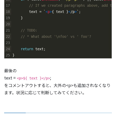
17
// If we created paragraphs above, add the
18
text
=
`
<
p
>
{
text
}
<
/
p
>
`
;
19
}
20
21
// TODO:
22
// * What about '\nfoo' vs ' foo'?
23
24
return
text
;
25
}
最後の
text =
;
<p>${ text }</p>
をコメントアウトすると、大外の<p>も追加されなくなり
ます。状況に応じて判断してみてください。