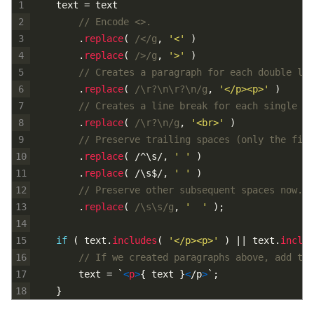
1
text
=
text
2
// Encode <>.
3
.
replace
(
/</g
,
'<'
)
4
.
replace
(
/>/g
,
'>'
)
5
// Creates a paragraph for each double lin
6
.
replace
(
/\r?\n\r?\n/g
,
'</p><p>'
)
7
// Creates a line break for each single li
8
.
replace
(
/\r?\n/g
,
'<br>'
)
9
// Preserve trailing spaces (only the firs
10
.
replace
(
/^
\
s
/
,
' '
)
11
.
replace
(
/
\
s
$
/
,
' '
)
12
// Preserve other subsequent spaces now.
13
.
replace
(
/\s\s/g
,
'  '
)
;
14
15
if
(
text
.
includes
(
'</p><p>'
)
|
|
text
.
includ
16
// If we created paragraphs above, add the
17
text
=
`
<
p
>
{
text
}
<
/
p
>
`
;
18
}