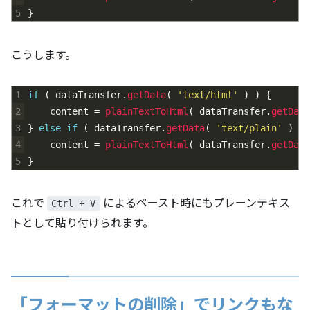
5
}
こうします。
1
if
(
dataTransfer
.
getData
(
'text/html'
)
)
{
2
content
=
plainTextToHtml
(
dataTransfer
.
getData
3
}
else
if
(
dataTransfer
.
getData
(
'text/plain'
)
)
4
content
=
plainTextToHtml
(
dataTransfer
.
getData
5
}
これで
によるペースト時にもプレーンテキス
Ctrl + V
トとして貼り付けられます。
「フォーマットの削除」でリンクもな