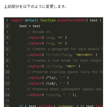
上記部分を以下のように変更します。
1
export 
default
function
plainTextToHtml
(
text
)
{
2
text
=
text
3
// Encode <>.
4
.
replace
(
/</g
,
'<'
)
5
.
replace
(
/>/g
,
'>'
)
6
// Creates a paragraph for each double lin
7
.
replace
(
/\r?\n\r?\n/g
,
'<br><br>'
)
8
// Creates a line break for each single li
9
.
replace
(
/\r?\n/g
,
'<br>'
)
10
// Preserve trailing spaces (only the firs
11
.
replace
(
/^
\
s
/
,
' '
)
12
.
replace
(
/
\
s
$
/
,
' '
)
13
// Preserve other subsequent spaces now.
14
.
replace
(
/\s\s/g
,
'  '
)
;
15
16
if
(
text
.
includes
(
'</p><p>'
)
|
|
text
.
includ