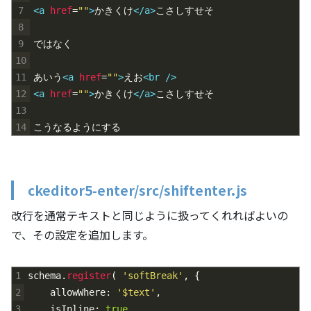
7
<a 
href
=
""
>
かきくけ
</a>
こさしすせそ
8
9
ではなく
10
11
あいう
<a 
href
=
""
>
えお
<br 
/>
12
<a 
href
=
""
>
かきくけ
</a>
こさしすせそ
13
14
こうなるようにする
ckeditor5-enter/src/shiftenter.js
改行を通常テキストと同じように扱ってくれればよいの
で、その設定を追加します。
1
schema
.
register
(
'softBreak'
,
{
2
allowWhere
:
'$text'
,
3
isInline
:
true
,