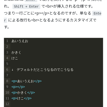
れ、
で<br>が挿入される仕様です。
Shift + Enter
つまり一行ごとに<p></p>となるのですが、単なる
Ente
による改行も<br>となるようにするカスタマイズで
r
す。
1
あいうえお
2
3
かきく
4
けこ
5
6
↓　デフォルトだとこうなるのでこうなる
7
8
<p>
あいうえお
</p>
9
<p>
</p>
10
<p>
かきく
</p>
11
<p>
けこ
</p>
12