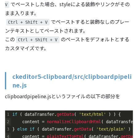
でペーストした場合、styleによる装飾やリンクがその
V
まま入ります。
でペーストすると装飾なしのプレー
Ctrl + Shift + V
ンテキストとしてペーストされます。
この
のペーストをデフォルトとする
Ctrl + Shift + V
カスタマイズです。
ckeditor5-clipboard/src/clipboardpipeli
ne.js
clipboardpipeline.jsというファイルの以下の部分を
1
if
(
dataTransfer
.
getData
(
'text/html'
)
)
{
2
content
=
normalizeClipboardHtml
(
dataTransfer
.
3
}
else
if
(
dataTransfer
.
getData
(
'text/plain'
)
)
4
content
=
plainTextToHtml
(
dataTransfer
.
getData