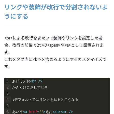
リンクや装飾が改行で分割されないよ
うにする
<br>による改行をまたいで装飾やリンクを設定した場
合、改行の前後で2つの<span>や<a>として設置されま
す。
これをタグ内に<br>を含めるようにするカスタマイズで
す。
1
あいうえお
<br 
/>
2
かきくけこさしすせそ
3
4
↓デフォルトではリンクを貼るとこうなる
5
6
あいう
<a 
href
=
""
>
えお
</a>
<br 
/>