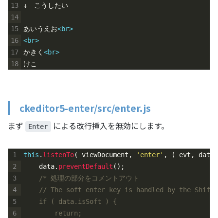
13
↓　こうしたい
14
15
あいうえお
<br>
16
<br>
17
かきく
<br>
18
けこ
ckeditor5-enter/src/enter.js
まず
による改行挿入を無効にします。
Enter
1
this
.
listenTo
(
viewDocument
,
'enter'
,
(
evt
,
data
2
data
.
preventDefault
(
)
;
3
/* 処理の部分をコメントアウト
4
	// The soft enter key is handled by the Shift
5
	if ( data.isSoft ) {
6
		return;