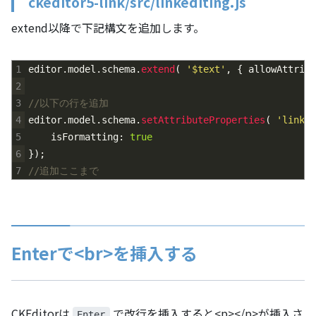
ckeditor5-link/src/linkediting.js
extend以降で下記構文を追加します。
1
editor
.
model
.
schema
.
extend
(
'$text'
,
{
allowAttribu
2
3
//以下の行を追加
4
editor
.
model
.
schema
.
setAttributeProperties
(
'linkHr
5
isFormatting
:
true
6
}
)
;
7
//追加ここまで
Enterで<br>を挿入する
CKEditorは
で改行を挿入すると<p></p>が挿入さ
Enter