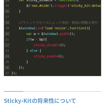
14
var
sticky_disable
=
function
(
)
{
15
$
(
'nav,#side'
)
.
trigger
(
'sticky_kit:detach'
16
}
17
18
//ウインドウサイズによって有効・無効の関数を実行
19
$
(
window
)
.
on
(
'load resize'
,
function
(
)
{
20
var
w
=
$
(
window
)
.
width
(
)
;
21
if
(
w
<
bp
)
{
22
sticky_disable
(
)
;
23
}
else
{
24
sticky_enable
(
)
;
25
}
26
}
)
;
27
}
)
;
Sticky-Kitの将来性について