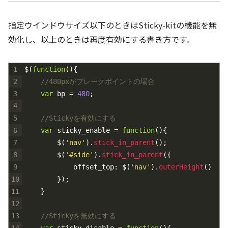
指定ウインドウサイズ以下のときはSticky-kitの機能を無
効化し、以上のときは再度有効にする書き方です。
1
$
(
function
(
)
{
2
//480pxがブレークポイントの場合
3
var
bp
=
480
;
4
5
//Stickyを有効にする
6
var
sticky_enable
=
function
(
)
{
7
$
(
'nav'
)
.
stick_in_parent
(
)
;
8
$
(
'#side'
)
.
stick_in_parent
(
{
9
offset_top
:
$
(
'nav'
)
.
outerHeight
(
)
10
}
)
;
11
}
12
13
//Stickyを無効にする