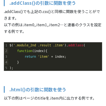
.addClass()の引数に関数を使う
.addClass()でも上記の.css()と同様に関数を使うことがで
きます。
以下の例は.item0,.item1,.item2…と連番のクラスを設定
する例です。
1
$
(
'.module_2nd .result .item'
)
.
addClass
(
2
function
(
index
)
{
3
return
'item'
+
index
;
4
}
5
)
;
.html()の引数に関数を使う
以下の例はページのtitleを.item内に出力する例です。