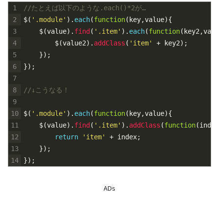
1
//たとえば以下のような.each()*2が…
2
$
(
'.module'
)
.
each
(
function
(
key
,
value
)
{
3
$
(
value
)
.
find
(
'.item'
)
.
each
(
function
(
key2
,
valu
4
$
(
value2
)
.
addClass
(
'item'
+
key2
)
;
5
}
)
;
6
}
)
;
7
8
//↓こうなる！
9
10
$
(
'.module'
)
.
each
(
function
(
key
,
value
)
{
11
$
(
value
)
.
find
(
'.item'
)
.
addClass
(
function
(
index
12
return
'item'
+
index
;
13
}
)
;
14
}
)
;
ADs