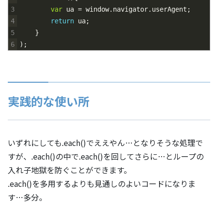
3
var
ua
=
window
.
navigator
.
userAgent
;
4
return
ua
;
5
}
6
)
;
実践的な使い所
いずれにしても.each()でええやん…となりそうな処理で
すが、.each()の中で.each()を回してさらに…とループの
入れ子地獄を防ぐことができます。
.each()を多用するよりも見通しのよいコードになりま
す…多分。