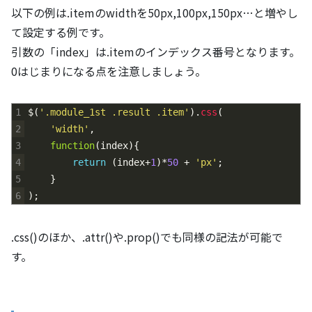
以下の例は.itemのwidthを50px,100px,150px…と増やし
て設定する例です。
引数の「index」は.itemのインデックス番号となります。
0はじまりになる点を注意しましょう。
1
$
(
'.module_1st .result .item'
)
.
css
(
2
'width'
,
3
function
(
index
)
{
4
return
(
index
+
1
)
*
50
+
'px'
;
5
}
6
)
;
.css()のほか、.attr()や.prop()でも同様の記法が可能で
す。