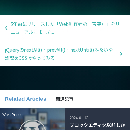
5年前にリリースした「Web制作者の（苦笑）」をリ
ニューアルしました。
jQueryのnextAll()・prevAll()・nextUntil()みたいな
処理をCSSでやってみる
関連記事
Related Articles
WordPress
2024.01.12
ブロックエディタ以前しか