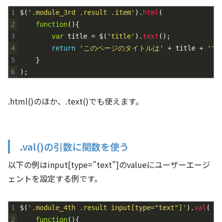
1
$
(
'.module_3rd .result .item'
)
.
html
(
2
function
(
)
{
3
var
title
=
$
(
'title'
)
.
text
(
)
;
4
return
'このページのタイトルは'
+
title
+
'で
5
}
6
)
;
.html()のほか、.text()でも使えます。
.val()の引数に関数を使う
以下の例はinput[type=”text”]のvalueにユーザーエージ
ェントを設定する例です。
1
$
(
'.module_4th .result input[type="text"]'
)
.
val
(
2
function
(
)
{