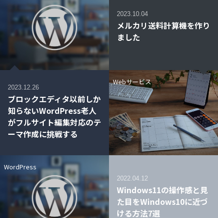
2023.10.04
メルカリ送料計算機を作り
ました
Webサービス
2023.12.26
ブロックエディタ以前しか
知らないWordPress老人
がフルサイト編集対応のテ
ーマ作成に挑戦する
WordPress
2022.04.12
Windows11の操作感と見
た目をWindows10に近づ
ける方法7選