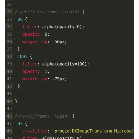
31
32
@-webkit-keyframes "login" 
{
33
0% 
{
34
filter
:
alpha
(
opacity=0
)
;
35
opacity
:
0
;
36
margin-top
:
-50px
;
37
}
38
100% 
{
39
filter
:
alpha
(
opacity=100
)
;
40
opacity
:
1
;
41
margin-top
:
-75px
;
42
}
43
44
}
45
46
@-ms-keyframes "login" 
{
47
0% 
{
48
-ms-filter
:
"progid:DXImageTransform.Microsoft.
49
filter
:
alpha
(
opacity=0
)
;