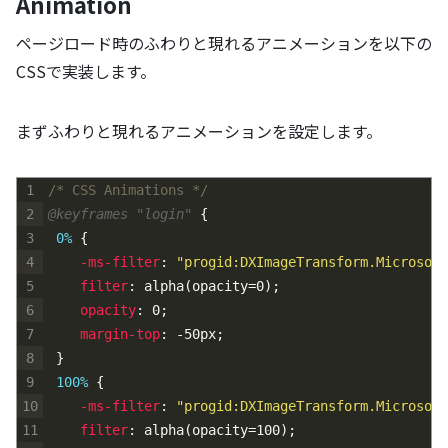
Animation
ページロード時のふわりと現れるアニメーションを以下の
CSSで実装します。
まずふわりと現れるアニメーションを設定します。
1
/* CSS Animations */
2
@keyframes "login" 
{
3
0% 
{
4
-ms-filter
:
"progid:DXImageTransform.Microsoft
5
filter
:
alpha
(
opacity=0
)
;
6
opacity
:
0
;
7
margin-top
:
-50px
;
8
}
9
100% 
{
10
-ms-filter
:
"progid:DXImageTransform.Microsoft
11
filter
:
alpha
(
opacity=100
)
;