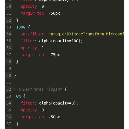
50
opacity
:
0
;
51
margin-top
:
-50px
;
52
}
53
100% 
{
54
-ms-filter
:
"progid:DXImageTransform.Microsoft.
55
filter
:
alpha
(
opacity=100
)
;
56
opacity
:
1
;
57
margin-top
:
-75px
;
58
}
59
60
}
61
62
@-o-keyframes "login" 
{
63
0% 
{
64
filter
:
alpha
(
opacity=0
)
;
65
opacity
:
0
;
66
margin-top
:
-50px
;
67
}