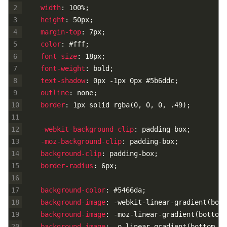
2
width
:
100%
;
3
height
:
50px
;
4
margin-top
:
7px
;
5
color
:
#fff
;
6
font-size
:
18px
;
7
font-weight
:
bold
;
8
text-shadow
:
0px
-1px
0px
#5b6ddc
;
9
outline
:
none
;
10
border
:
1px
solid
rgba
(
0,
0,
0,
.49
)
;
11
12
-webkit-background-clip
:
padding-box
;
13
-moz-background-clip
:
padding-box
;
14
background-clip
:
padding-box
;
15
border-radius
:
6px
;
16
17
background-color
:
#5466da
;
18
background-image
:
-webkit-linear-gradient
(
bott
19
background-image
:
-moz-linear-gradient
(
bottom,
20
background-image
:
-o-linear-gradient
(
bottom,
#