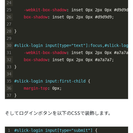
24
25
-webkit-box-shadow
:
inset
0px
2px
0px
#d9d9d9
;
26
box-shadow
:
inset
0px
2px
0px
#d9d9d9
;
27
28
}
29
30
#slick-login input[type="text"]:focus,#slick-login
31
-webkit-box-shadow
:
inset
0px
2px
0px
#a7a7a7
;
32
box-shadow
:
inset
0px
2px
0px
#a7a7a7
;
33
}
34
35
#slick-login input:first-child 
{
36
margin-top
:
0px
;
37
}
そしてログインボタンを以下のCSSで装飾します。
1
#slick-login input[type="submit"] 
{