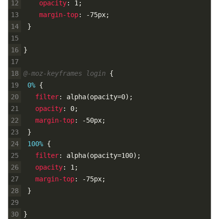
12
opacity
:
1
;
13
margin-top
:
-75px
;
14
}
15
16
}
17
18
@-moz-keyframes login 
{
19
0% 
{
20
filter
:
alpha
(
opacity=0
)
;
21
opacity
:
0
;
22
margin-top
:
-50px
;
23
}
24
100% 
{
25
filter
:
alpha
(
opacity=100
)
;
26
opacity
:
1
;
27
margin-top
:
-75px
;
28
}
29
30
}