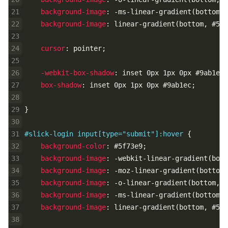
21
background-image
:
-ms-linear-gradient
(
bottom,
22
background-image
:
linear-gradient
(
bottom,
#546
23
24
cursor
:
pointer
;
25
26
-webkit-box-shadow
:
inset
0px
1px
0px
#9ab1ec
;
27
box-shadow
:
inset
0px
1px
0px
#9ab1ec
;
28
29
}
30
31
#slick-login input[type="submit"]:hover 
{
32
background-color
:
#5f73e9
;
33
background-image
:
-webkit-linear-gradient
(
bott
34
background-image
:
-moz-linear-gradient
(
bottom,
35
background-image
:
-o-linear-gradient
(
bottom,
#
36
background-image
:
-ms-linear-gradient
(
bottom,
37
background-image
:
linear-gradient
(
bottom,
#5f7
38