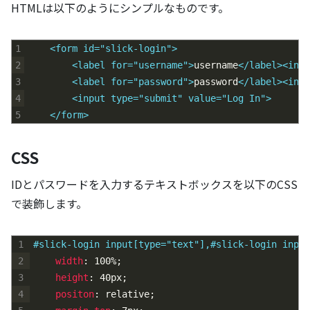
HTMLは以下のようにシンプルなものです。
1
<form id="slick-login">
2
<label for="username">
username
</label>
<inpu
3
<label for="password">
password
</label>
<inpu
4
<input type="submit" value="Log In">
5
</form>
CSS
IDとパスワードを入力するテキストボックスを以下のCSS
で装飾します。
1
#slick-login input[type="text"],#slick-login input
2
width
:
100%
;
3
height
:
40px
;
4
positon
:
relative
;