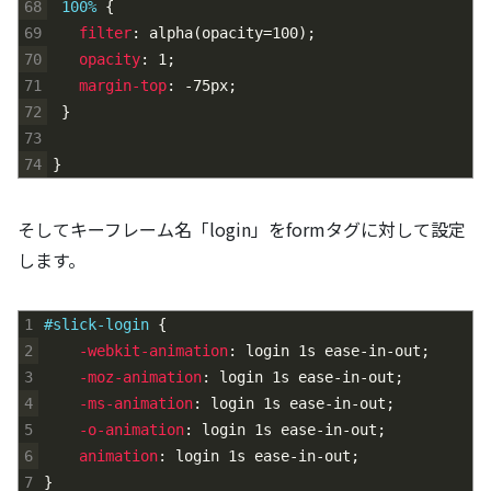
68
100% 
{
69
filter
:
alpha
(
opacity=100
)
;
70
opacity
:
1
;
71
margin-top
:
-75px
;
72
}
73
74
}
そしてキーフレーム名「login」をformタグに対して設定
します。
1
#slick-login 
{
2
-webkit-animation
:
login
1s
ease-in-out
;
3
-moz-animation
:
login
1s
ease-in-out
;
4
-ms-animation
:
login
1s
ease-in-out
;
5
-o-animation
:
login
1s
ease-in-out
;
6
animation
:
login
1s
ease-in-out
;
7
}