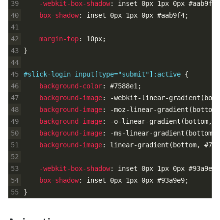
39
-webkit-box-shadow
:
inset
0px
1px
0px
#aab9f4
;
40
box-shadow
:
inset
0px
1px
0px
#aab9f4
;
41
42
margin-top
:
10px
;
43
}
44
45
#slick-login input[type="submit"]:active 
{
46
background-color
:
#7588e1
;
47
background-image
:
-webkit-linear-gradient
(
bott
48
background-image
:
-moz-linear-gradient
(
bottom,
49
background-image
:
-o-linear-gradient
(
bottom,
#
50
background-image
:
-ms-linear-gradient
(
bottom,
51
background-image
:
linear-gradient
(
bottom,
#758
52
53
-webkit-box-shadow
:
inset
0px
1px
0px
#93a9e9
;
54
box-shadow
:
inset
0px
1px
0px
#93a9e9
;
55
}