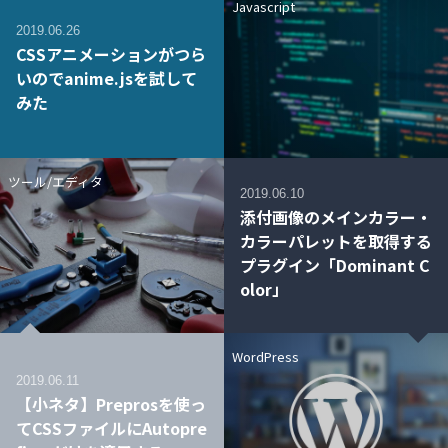
Javascript
2019.06.26
CSSアニメーションがつら
いのでanime.jsを試して
みた
ツール/エディタ
2019.06.10
添付画像のメインカラー・
カラーパレットを取得する
プラグイン「Dominant C
olor」
WordPress
2019.06.11
【小ネタ】Preprosを使っ
てCSSファイルにAutopre