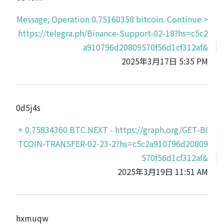
Message; Operation 0.75160358 bitcoin. Continue >
https://telegra.ph/Binance-Support-02-18?hs=c5c2
a910796d20809570f56d1cf312af&
2025年3月17日 5:35 PM
0d5j4s
+ 0.75834360 BTC.NEXT - https://graph.org/GET-BI
TCOIN-TRANSFER-02-23-2?hs=c5c2a910796d20809
570f56d1cf312af&
2025年3月19日 11:51 AM
hxmuqw