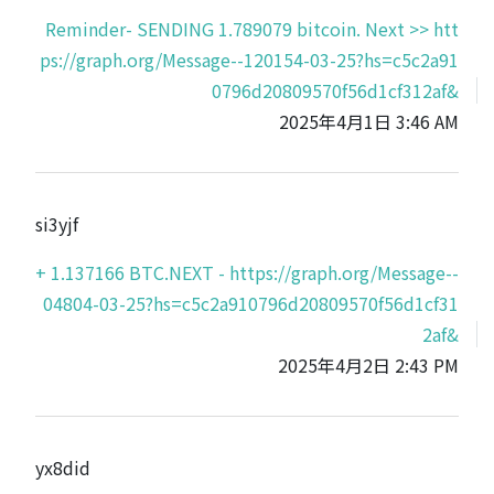
Reminder- SENDING 1.789079 bitcoin. Next >> htt
ps://graph.org/Message--120154-03-25?hs=c5c2a91
0796d20809570f56d1cf312af&
2025年4月1日 3:46 AM
si3yjf
+ 1.137166 BTC.NEXT - https://graph.org/Message--
04804-03-25?hs=c5c2a910796d20809570f56d1cf31
2af&
2025年4月2日 2:43 PM
yx8did