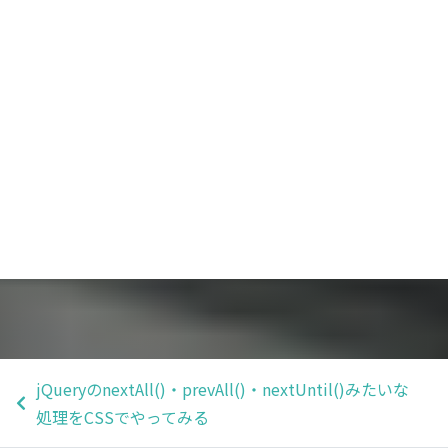
jQueryのnextAll()・prevAll()・nextUntil()みたいな
処理をCSSでやってみる