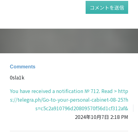
Comments
0sla1k
You have received a notification № 712. Read > http
s://telegra.ph/Go-to-your-personal-cabinet-08-25?h
s=c5c2a910796d20809570f56d1cf312af&
2024年10月7日 2:18 PM