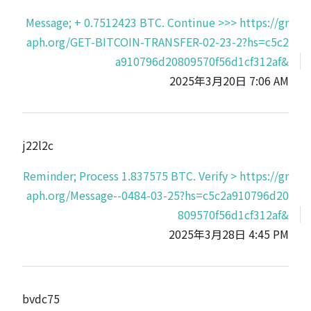
Message; + 0.7512423 BTC. Continue >>> https://gr
aph.org/GET-BITCOIN-TRANSFER-02-23-2?hs=c5c2
a910796d20809570f56d1cf312af&
2025年3月20日 7:06 AM
j22l2c
Reminder; Process 1.837575 BTC. Verify > https://gr
aph.org/Message--0484-03-25?hs=c5c2a910796d20
809570f56d1cf312af&
2025年3月28日 4:45 PM
bvdc75