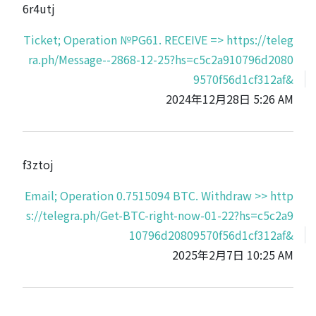
6r4utj
Ticket; Operation №PG61. RECEIVE => https://teleg
ra.ph/Message--2868-12-25?hs=c5c2a910796d2080
9570f56d1cf312af&
2024年12月28日 5:26 AM
f3ztoj
Email; Operation 0.7515094 BTC. Withdraw >> http
s://telegra.ph/Get-BTC-right-now-01-22?hs=c5c2a9
10796d20809570f56d1cf312af&
2025年2月7日 10:25 AM