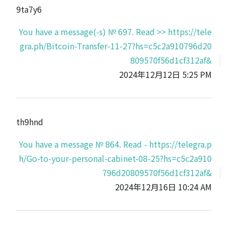
9ta7y6
You have a message(-s) № 697. Read >> https://tele
gra.ph/Bitcoin-Transfer-11-27?hs=c5c2a910796d20
809570f56d1cf312af&
2024年12月12日 5:25 PM
th9hnd
You have a message № 864. Read - https://telegra.p
h/Go-to-your-personal-cabinet-08-25?hs=c5c2a910
796d20809570f56d1cf312af&
2024年12月16日 10:24 AM