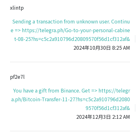
xlintp
Sending a transaction from unknown user. Continu
e => https://telegra.ph/Go-to-your-personal-cabine
t-08-25?hs=c5c2a910796d20809570f56d1cf312af&
2024年10月30日 8:25 AM
pf2e7l
You have a gift from Binance. Get => https://telegr
a.ph/Bitcoin-Transfer-11-27?hs=c5c2a910796d2080
9570f56d1cf312af&
2024年12月3日 2:12 AM