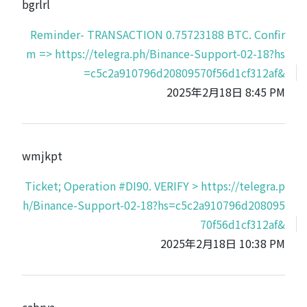
bgrlrl
Reminder- TRANSACTION 0.75723188 BTC. Confir
m => https://telegra.ph/Binance-Support-02-18?hs
=c5c2a910796d20809570f56d1cf312af&
2025年2月18日 8:45 PM
wmjkpt
Ticket; Operation #DI90. VERIFY > https://telegra.p
h/Binance-Support-02-18?hs=c5c2a910796d208095
70f56d1cf312af&
2025年2月18日 10:38 PM
cabrya