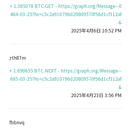
+ 1.385078 BTC.GET - https://graph.org/Message--0
484-03-25?hs=c5c2a910796d20809570f56d1cf312af
&
2025年4月6日 10:52 PM
zth87m
+ 1.690655 BTC.NEXT - https://graph.org/Message--
685-03-25?hs=c5c2a910796d20809570f56d1cf312af
&
2025年4月23日 3:56 PM
fbbnvq